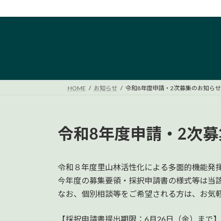
コ
ナ
ン
ビ
テ
ゲ
ン
ー
ツ
シ
へ
ョ
ス
ン
キ
に
HOME
お知らせ
令和8年度申請・2次募集のお知らせ
ッ
移
プ
動
令和8年度申請・2次
令和８年度里山林活性化による多面的機能発
今年度の募集要領・採択申請書の様式等は当
なお、個別相談等をご希望される方は、お気
【採択申請書提出期限：6月26日（金）まで】