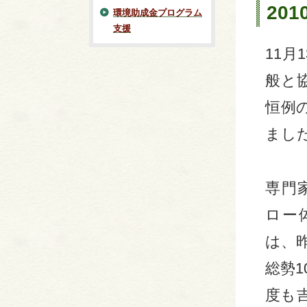
20
環境助成金プログラム
支援
11
般と
恒例
まし
専門
ロー
は、
総勢1
度も