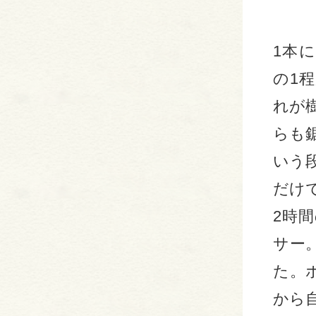
1本
の1
れが
らも
いう
だけで
2時
サー
た。
から