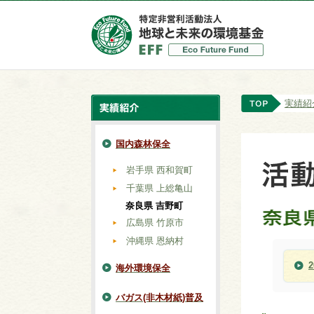
実績紹
国内森林保全
岩手県 西和賀町
千葉県 上総亀山
奈良県 吉野町
広島県 竹原市
沖縄県 恩納村
海外環境保全
バガス(非木材紙)普及