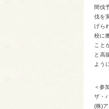
間伐予
伐を
げら
校に
こと
と高
よう
＜参加
ザ・
(株